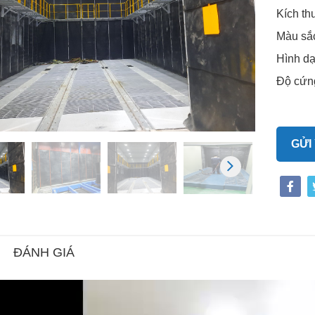
Kích th
Màu sắ
Hình dạ
Độ cứn
GỬI
ĐÁNH GIÁ