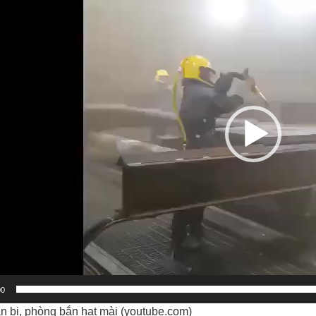
00
 bi, phòng bắn hạt mài (youtube.com)