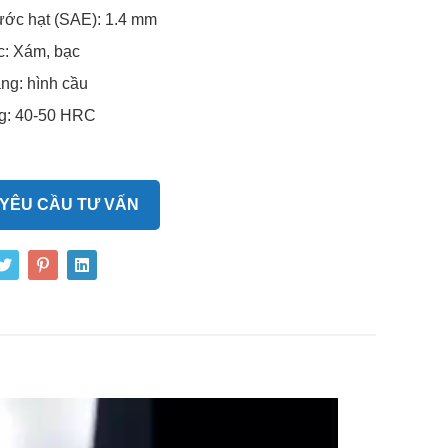
ước hạt (SAE): 1.4 mm
c: Xám, bạc
ng: hình cầu
g: 40-50 HRC
 YÊU CẦU TƯ VẤN