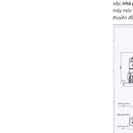
vậy,
nhà 
máy móc c
thuyền đề