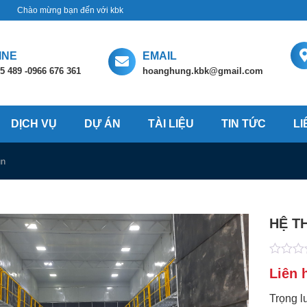
Chào mừng bạn đến với kbk
INE
EMAIL
5 489 -0966 676 361
hoanghung.kbk@gmail.com
DỊCH VỤ
DỰ ÁN
TÀI LIỆU
TIN TỨC
LI
un
HỆ T
0
Liên 
out
of
5
Trọng l