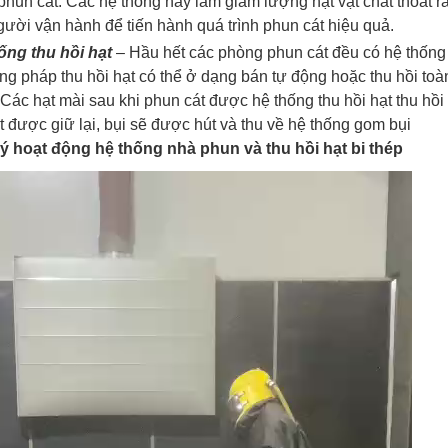
phun cát. Các hệ thống này làm giảm lượng hạt vật chất thoát r
gười vận hành để tiến hành quá trình phun cát hiệu quả.
ống thu hồi hạt
– Hầu hết các phòng phun cát đều có hệ thống 
g pháp thu hồi hạt có thể ở dạng bán tự động hoặc thu hồi toàn
Các hạt mài sau khi phun cát được hệ thống thu hồi hạt thu hồi 
t được giữ lại, bụi sẽ được hút và thu về hệ thống gom bụi
ý hoạt động hệ thống nhà phun và thu hồi hạt bi thép