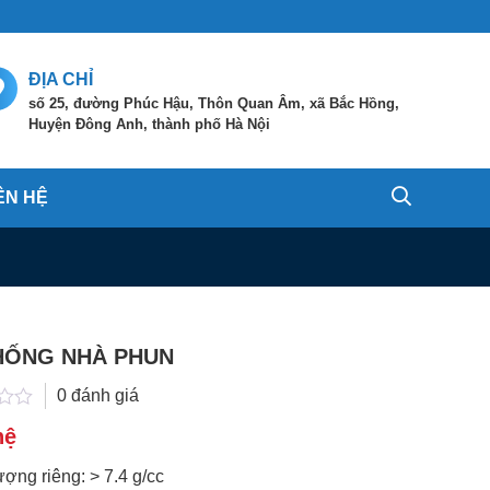
ĐỊA CHỈ
số 25, đường Phúc Hậu, Thôn Quan Âm, xã Bắc Hồng,
Huyện Đông Anh, thành phố Hà Nội
ÊN HỆ
HỐNG NHÀ PHUN
0 đánh giá
hệ
ượng riêng: > 7.4 g/cc