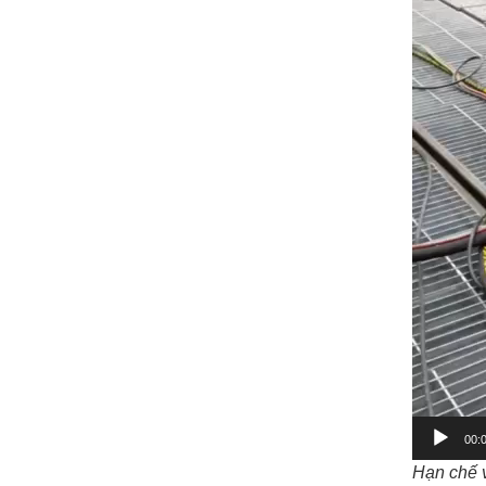
00:
Hạn chế v