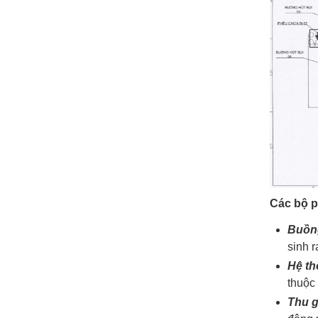
Các bộ p
Buồn
sinh 
Hệ th
thuộc
Thu 