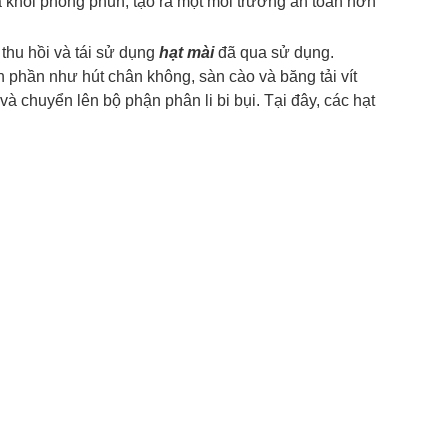
a khỏi phòng phun, tạo ra một môi trường an toàn hơn
thu hồi và tái sử dụng
hạt mài
đã qua sử dụng.
 phần như hút chân không, sàn cào và băng tải vít
và chuyển lên bộ phận phân li bi bụi. Tại đây, các hạt