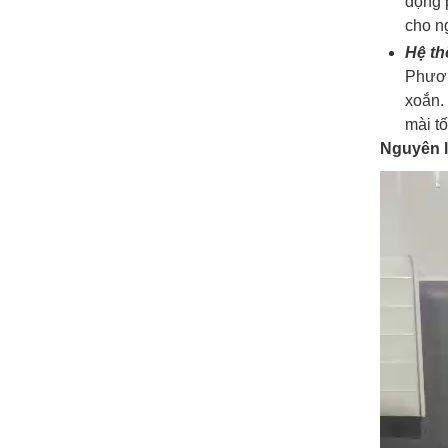
động 
cho n
Hệ th
Phươn
xoắn. 
mài tố
Nguyên l
Trình
chơi
Video