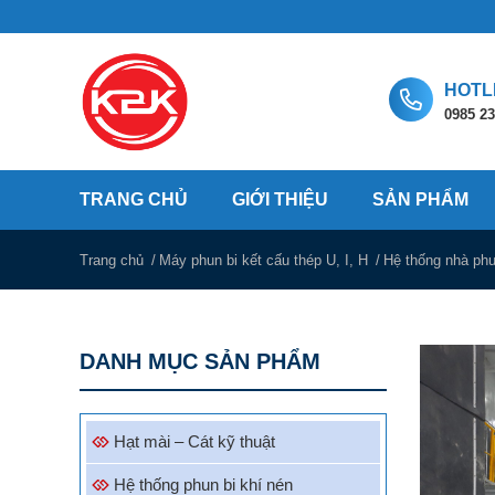
HOTL
0985 23
TRANG CHỦ
GIỚI THIỆU
SẢN PHẨM
Trang chủ
Máy phun bi kết cấu thép U, I, H
Hệ thống nhà ph
DANH MỤC SẢN PHẨM
Hạt mài – Cát kỹ thuật
Hệ thống phun bi khí nén