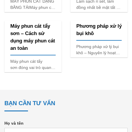
MÁY PHUN CÁT DẠNG
Làm sạch rỉ sét, làm
BĂNG TẢIMáy phun cat
đồng nhất bề mặt tất cả
tự động dạng băng tải
các loại sản phẩm như
được
gang đúc, thép, nhôm,
Máy phun cát tẩy
Phương pháp xử lý
nhựa, sơn tĩnh
điện,........-Chính sách
sơn – Cách sử
bụi khô
bảo hành rõ
dụng máy phun cát
Phương pháp xử lý bụi
an toàn
khô – Nguyên lý hoạt
động
Máy phun cát tẩy
sơn đóng vai trò quan
trọng trong việc chuẩn
bị bề mặt cho các công
trình sơn mới, tái tạo
kim loại, và loại
BẠN CẦN TƯ VẤN
Họ và tên