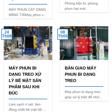
Phòng bắn bi, phòng
phun hạt mài
MÁY PHUN CÁT DẠNG
(youtube.com)Hệ thống
BĂNG TẢIMáy phun cat
phòng phun cát làm
tự động dạng băng tải
sạch là một giải pháp
được
thay thế cho việc sử
24
08
dụng các phương pháp
Th08
Th05
làm
MÁY PHUN BI
BÀN GIAO MÁY
DẠNG TREO XỬ
PHUN BI DẠNG
LÝ BỀ MẶT SẢN
TREO
PHẨM SAU KHI
Máy phun bi dạng treo
ĐÚC
giúp xử lý triệt để những
mảng bám của khung
Làm sạch rỉ sét, làm
xe đạp, tạp nhám giúp
đồng nhất bề mặt tất cả