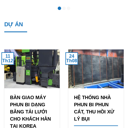
DỰ ÁN
11
24
Th12
Th08
BÀN GIAO MÁY
HỆ THỐNG NHÀ
PHUN BI DẠNG
PHUN BI PHUN
BĂNG TẢI LƯỚI
CÁT, THU HỒI XỬ
CHO KHÁCH HÀN
LÝ BỤI
TẠI KOREA