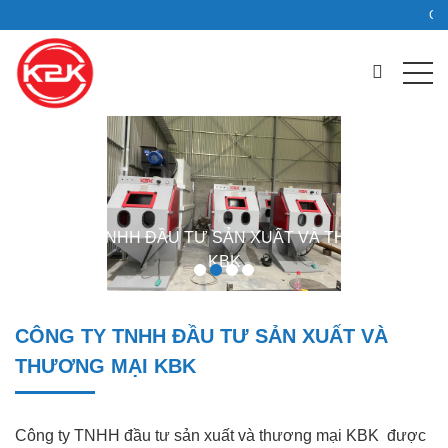
ến với kbk
CÔNG TY TNHH ĐẦU TƯ SẢN XUẤT VÀ THƯƠNG MẠI
CÔNG TY TNHH ĐẦU TƯ SẢN XUẤT VÀ THƯƠNG MẠI
CÔNG TY TNHH ĐẦU TƯ SẢN XUẤT VÀ THƯƠNG MẠI
CÔNG TY TNHH ĐẦU TƯ SẢN XUẤT VÀ THƯƠNG MẠI
KBK
KBK
KBK
KBK
CÔNG TY TNHH ĐẦU TƯ SẢN XUẤT VÀ
THƯƠNG MẠI KBK
Công ty TNHH đầu tư sản xuất và thương mại KBK được