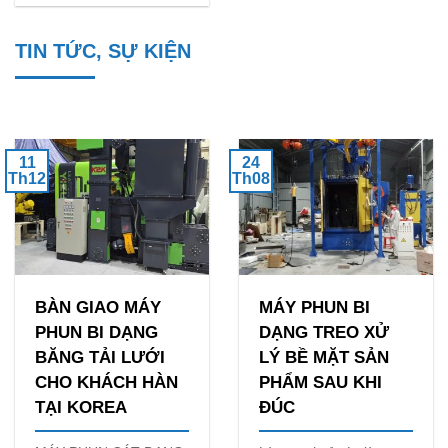
cho bề mặt khung xe
các loại sản phẩm như
đạp sau khi sơn được
gang đúc, thép, nhôm,
TIN TỨC, SỰ KIỆN
nhựa, sơn tĩnh
điện,........-Chính sách
bảo hành rõ
11
24
Th12
Th08
BÀN GIAO MÁY
MÁY PHUN BI
PHUN BI DẠNG
DẠNG TREO XỬ
BĂNG TẢI LƯỚI
LÝ BỀ MẶT SẢN
CHO KHÁCH HÀN
PHẨM SAU KHI
TẠI KOREA
ĐÚC